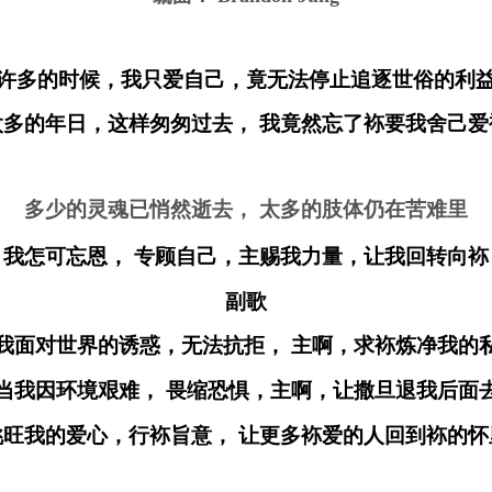
许多的时候，我只爱自己，竟无法停止追逐世俗的利
太多的年日，这样匆匆过去， 我竟然忘了
袮
要我舍己爱
多少的灵魂已悄然逝去， 太多的肢体仍在苦难里
我怎可忘恩， 专顾自己，主赐我力量，让我回转向
袮
副歌
我面对世界的诱惑，无法抗拒， 主啊，求
袮
炼净我的
当我因环境艰难， 畏缩恐惧，主啊，让撒旦退我后面
挑旺我的爱心，行
袮
旨意， 让更多
袮
爱的人回到
袮
的怀