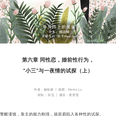
第六章 同性恋，婚前性行为，
“小三”与一夜情的试探（上）
作者：杨咏嫦 |
插图：Nemo Lu
录制 ：听见 |
播音：
黄景莹
警醒谨慎，靠主的能力刚强，就容易陷入各种性的试探。