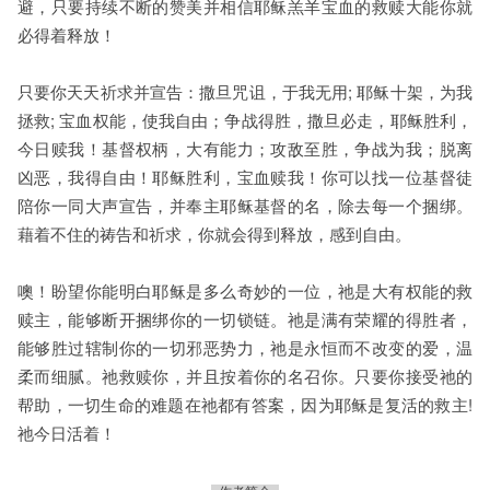
避，只要持续不断的赞美并相信耶稣羔羊宝血的救赎大能你就
必得着释放！
只要你天天祈求并宣告：
撒旦咒诅，于我无用
;
耶稣十架，为我
拯救
;
宝血权能，使我自由；争战得胜，撒旦必走，耶稣胜利，
今日赎我！基督权柄，大有能力；攻敌至胜，争战为我；脱离
凶恶，我得自由！耶稣胜利，宝血赎我！
你可以找一位基督徒
陪你一同大声宣告，并奉主耶稣基督的名，除去每一个捆绑。
藉着不住的祷告和祈求，你就会得到释放，感到自由。
噢！盼望你能明白耶稣是多么奇妙的一位，祂是大有权能的救
赎主，能够断开捆绑你的一切锁链。祂是满有荣耀的得胜者，
能够胜过辖制你的一切邪恶势力，祂是永恒而不改变的爱，温
柔而细腻。祂救赎你，并且按着你的名召你。只要你接受祂的
帮助，一切生命的难题在祂都有答案，因为耶稣是复活的救主
!
祂今日活着！