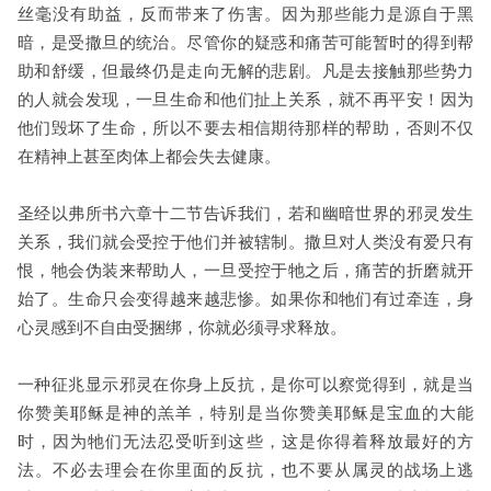
丝毫没有助益，反而带来了伤害。因为那些能力是源自于黑
暗，是受撒旦的统治。尽管你的疑惑和痛苦可能暂时的得到帮
助和舒缓，但最终仍是走向无解的悲剧。凡是去接触那些势力
的人就会发现，一旦生命和他们扯上关系，就不再平安！因为
他们毁坏了生命，所以不要去相信期待那样的帮助，否则不仅
在精神上甚至肉体上都会失去健康。
圣经以弗所书六章十二节告诉我们，若和幽暗世界的邪灵发生
关系，我们就会受控于他们并被辖制。
撒旦对人类没有爱只有
恨，牠会伪装来帮助人，一旦受控于牠之后，痛苦的折磨就开
始了。生命只会变得越来越悲惨。如果你和牠们有过牵连，身
心灵感到不自由受捆绑，你就必须寻求释放。
一种征兆显示邪灵在你身上反抗，是你可以察觉得到，就是当
你赞美耶稣是神的羔羊，特别是当你赞美耶稣是宝血的大能
时，因为牠们无法忍受听到这些，这是你得着释放最好的方
法。不必去理会在你里面的反抗，也不要从属灵的战场上逃