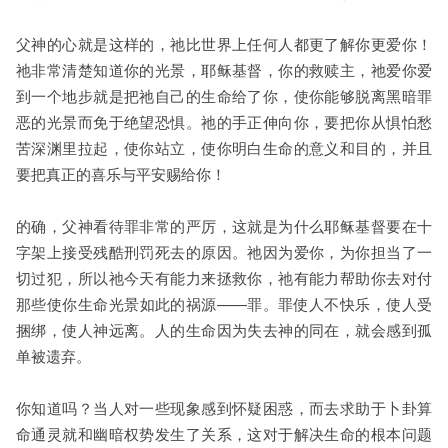
父神的心就是这样的，祂比世界上任何人都更了解你更爱你！
祂非常清楚知道你的光景，耶稣基督，你的救赎主，祂爱你爱
到一个地步就是把祂自己的生命给了你，使你能够脱离黑暗罪
恶的光景而免于绝望恐惧。祂的手正伸向你，要把你从惧怕愁
苦深渊里拉起，使你站立，使你明白生命的意义和目的，并且
要把真正的喜乐与平安赐给你！
的确，父神看待罪非常的严厉，这就是为什么耶稣基督要在十
字架上接受残酷刑罚死去的原因。祂因为爱你，为你担当了一
切过犯，所以祂今天有能力来拯救你，祂有能力帮助你去对付
那些使你生命光景如此的祸源——罪。罪使人不快乐，使人受
捆绑，使人神远离。人的生命因为失去神的同在，就会感到孤
单被遗弃。
你知道吗？当人对一些现象感到怀疑困惑，而去求助于卜卦算
命通灵就和幽暗权势发生了关系，这对于解决生命的根本问题