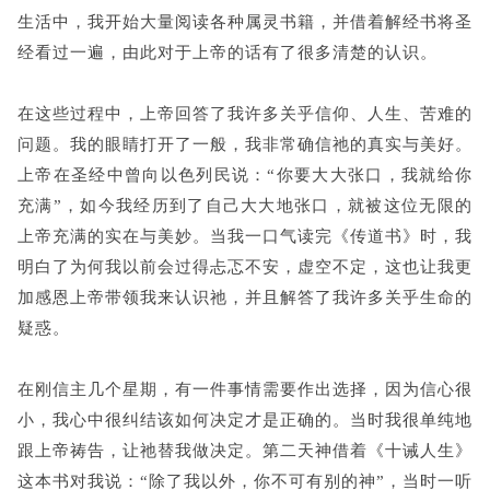
生活中，我开始大量阅读各种属灵书籍，并借着解经书将圣
经看过一遍，由此对于上帝的话有了很多清楚的认识。
在这些过程中，上帝回答了我许多关乎信仰、人生、苦难的
问题。我的眼睛打开了一般，我非常确信祂的真实与美好。
上帝在圣经中曾向以色列民说：“你要大大张口，我就给你
充满”，如今我经历到了自己大大地张口，就被这位无限的
上帝充满的实在与美妙。当我一口气读完《传道书》时，我
明白了为何我以前会过得忐忑不安，虚空不定，这也让我更
加感恩上帝带领我来认识祂，并且解答了我许多关乎生命的
疑惑。
在刚信主几个星期，
有一件事情需要作出选择，
因为信心很
小，我心中很纠结该如何决定才是正确的。当时我很单纯地
跟上帝祷告，让祂替我做决定。第二天神借着《十诫人生》
这本书对我说：“除了我以外，你不可有别的神”，当时一听