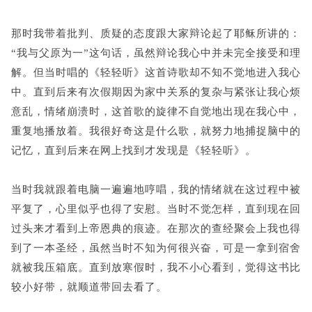
那时我带着批判、质疑的态度跟大家辩论起了耶稣所讲的：
“我与父原为一”这句话，虽然辩论我心中并未完全接受和理
解。但当时唱的《轻轻听》这首诗歌却不知不觉地进入我心
中。直到后来有次假期因为家中关系的复杂与紧张让我心烦
意乱，情绪崩溃时，这首歌的旋律不自觉地出现在我心中，
重复地播放着。我很好奇这是什么歌，就努力地捕捉脑中的
记忆，直到后来在网上找到才发现是《轻轻听》。
当时我就跟着电脑一遍遍地哼唱，我的情绪就在这过程中被
平复了，心里似乎也得了安慰。当时不觉怎样，直到现在回
过头来才看到上帝恩典的痕迹。在那次的查经聚会上我也得
到了一本圣经，虽然当时不知为何很兴奋，可是一拿到宿舍
就被我压箱底。直到放寒假时，我不小心看到，觉得这书比
较小好带，就顺道带回去看了。