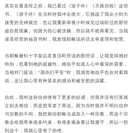
其实在看圣经之前，我已看过《游子吟》《天路历程》这些
书。《游子吟》在当时对我冲击很大，它挑战了我从小到大
接受的无神观念，也让我重新审视小时候见过或听过的那些
超自然现象。但因为担心被洗脑，所以就不敢再看完。当我
读圣经里的福音书时，我发现耶稣说的话太有道理和智慧。
当耶稣被钉十字架以及复活时所说的那些话，让我觉得祂好
特别，也看到祂的超越性。祂似乎知道人心中最深的需要，
当祂对门徒说：“愿你们平安”时，我感觉祂似乎也在对着我
说，这让我心里有种莫名的感动和被安慰的温暖。
自此，我对这份信仰便有了更多的好感，但我并没有打算就
立刻去相信，而是想等老了再说。因为当时我并不明白信仰
与宗教的不同，我把相信耶稣当成加入一种宗教，而这个宗
教会给我带来很多约束，有很多规条要让我遵守，所以一想
到这个，我就心里有了拒绝。