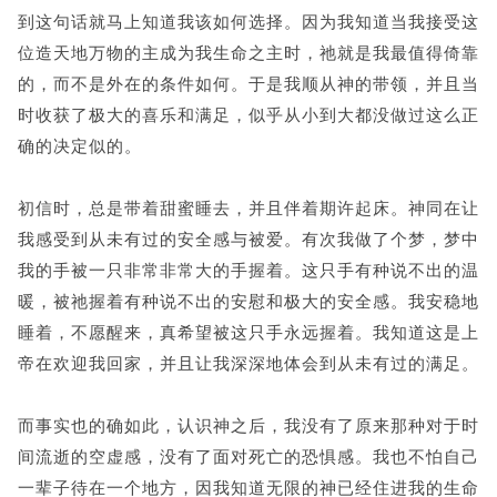
到这句话就马上知道我该如何选择。因为我知道当我接受这
位造天地万物的主成为我生命之主时，祂就是我最值得倚靠
的，而不是外在的条件如何。于是我顺从神的带领，并且当
时收获了极大的喜乐和满足，似乎从小到大都没做过这么正
确的决定似的。
初信时，总是带着甜蜜睡去，并且伴着期许起床。神同在让
我感受到从未有过的安全感与被爱。有次我做了个梦，梦中
我的手被一只非常非常大的手握着。这只手有种说不出的温
暖，被祂握着有种说不出的安慰和极大的安全感。我安稳地
睡着，不愿醒来，真希望被这只手永远握着。我知道这是上
帝在欢迎我回家，并且让我深深地体会到从未有过的满足。
而事实也的确如此，认识神之后，我没有了原来那种对于时
间流逝的空虚感，没有了面对死亡的恐惧感。我也不怕自己
一辈子待在一个地方，因我知道无限的神已经住进我的生命