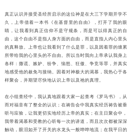
真正认识并接受圣经所启示的这位神是在大三下学期开学不
久，上帝借着一本书《在基督里的自由》，打开了我的眼
睛，让我看到真正信仰不是守规条，而是可以得真正的自
由，这个自由不是指人身方面的自由，而是直指人内心里头
的真释放。上帝也让我看到了什么是罪，以及因着罪的缠累
所带给我的心里头的不自由。所以当时我向上帝承认我身上
各样：撒谎、嫉妒、纷争、恼怒、狂傲、争竞等罪，并真实
地感受他的赦免与接纳。因着对神极大的渴慕，我热心于各
样聚会，并期望尽快地认识上帝以及祂的真理。
在小组查经中，我认真地跟着大家一起查考《罗马书》，从
而对福音有了整全的认识；在祷告会中我真实经历祷告被垂
听与应验，让我更切实地经历上帝的真实；在主日聚会中，
我带着渴慕和受教的心听每一次的讲道，而且次次都被深深
触动，眼泪如开了开关的水龙头一般哗哗地流；在我平日的