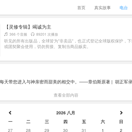
首页
真实故事
电台
【灵修专辑】竭诚为主
366 个音频
89201 次播放
听见的所有出版品，全球皆为"非卖品"，也正式登记全球版权保护，
或团契聚会使用，切勿剪接、复制当商品贩卖。
每天带您进入与神亲密而甜美的相交中。——章伯斯原著 |  胡正军
查看全部内容
2026 八月
一
二
三
四
五
六
日
27
28
29
30
31
1
2