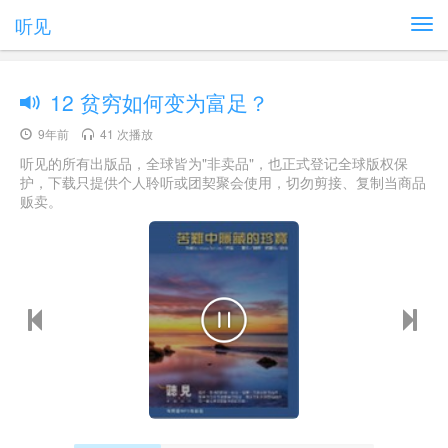
听见
12 贫穷如何变为富足？
9年前
41 次播放
听见的所有出版品，全球皆为"非卖品"，也正式登记全球版权保
护，下载只提供个人聆听或团契聚会使用，切勿剪接、复制当商品
贩卖。